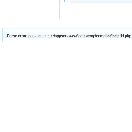
台灣,梅嶺,梅露,台灣梅嶺,台灣梅露,梅嶺梅露,台灣梅嶺梅露
Parse error
: parse error in
c:\appserv\www\cata\temp\compiled\help.lbi.php