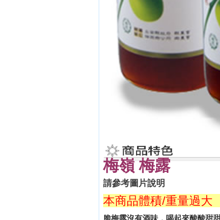
梅嶺 梅露
請參考圖片說明
本商品體積/重量過大
脆梅露沒有酒味，喝起來酸酸甜