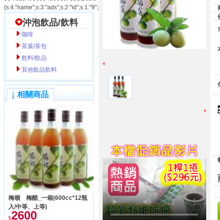
{s:4:"name";s:3:"ads";s:2:"id";s:1:"9";s:3:"num";s:1:"1";}554fcae493e564ee0dc75
沖泡飲品/飲料
咖啡
茶葉/茶包
飲料/飲品
其他飲品飲料
相關商品
梅嶺 梅醋_一箱(600cc*12瓶
入/中等、上等)
2600
$