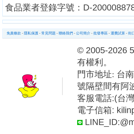
食品業者登錄字號：D-200008878-
免責條款
-
隱私保護
-
常見問題
-
聯絡我們
-
公司簡介
-
批發專區
-
運費試算
-
街口
© 2005-2
有權利。
台南
門市地址:
號隔壁間有阿
客服電話:(台灣)
電子信箱: kilin
LINE_ID:@