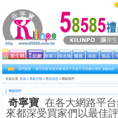
熱門搜尋 ：
蜂王乳精
釣魚冰桶
風信子芳香片
白堊園水果乾
滾輪拖把
目前位置:
首頁
>
系統分類
>
商店信息
>
聯絡我們
聯絡我們
奇寧寶
在各大網路平台
來都深受買家們以最佳