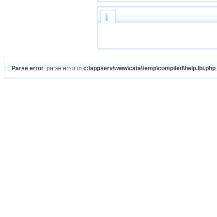
Parse error
: parse error in
c:\appserv\www\cata\temp\compiled\help.lbi.php