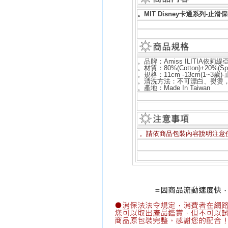
。
MIT Disney卡通系列-止滑保
。品牌：Amiss ILITIA依莉緹
。材質：
80%(Cotton)+20%(Sp
。規格：11cm -13cm(1~3
。清洗方法：不可漂白、熨燙，
。產地：Made In Taiwan
。請依商品包裝內容說明注意