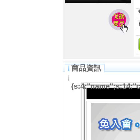
商品資訊
{s:4:"name";s:14:"