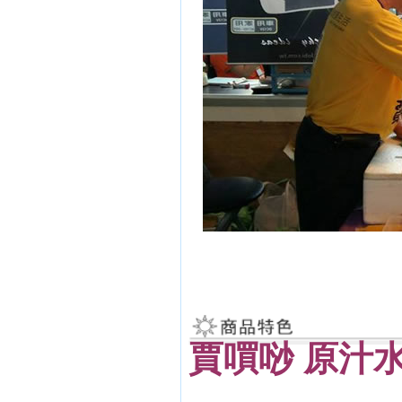
賈嘪唦 原汁