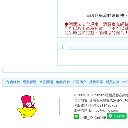
免責條款
-
隱私保護
-
常見問題
-
聯絡我們
-
公司簡介
-
批發專區
-
運費試算
-
街口
© 2005-2026 58585禮贈品
門市地址:
台南市永康區民族路513巷
客服電話:(台灣)0911490762
電子信箱: kilinpo@kimo.com
LINE_ID:@m149