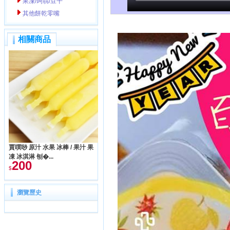
果凍/蒟蒻/豆干
其他餅乾零嘴
相關商品
賈嘪唦 原汁 水果 冰棒 / 果汁 果
凍 冰淇淋 刨�...
200
$
瀏覽歷史