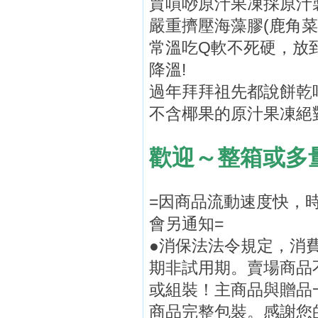
賈嘪唦原汁果凍採原汁製
嚴重擠壓海藻膠(鹿角菜
常溫吃Q軟不死硬，放
降溫!
過年拜拜祖先都說餅乾
不含椰果的原汁果凍絕對
歡迎～整箱或多
=因商品流動速度快，
會另通知=
●消保法法令規定，消
期非試用期。賣場商品
或組裝！主商品與贈品
商品完整包裝。感謝您