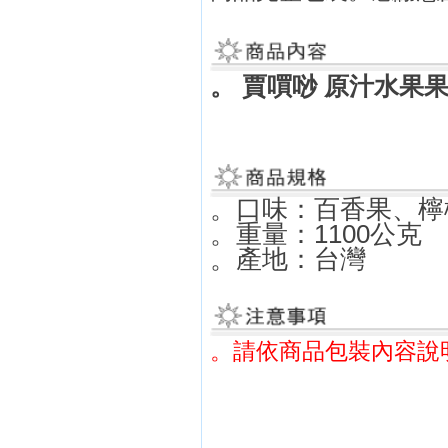
。
賈嘪唦 原汁水果果凍 
。口味：
百香果、檸
。重量：1100公克
。產地：台灣
。請依商品包裝內容說
賈嘪唦,原汁,水果,果凍
唦原汁水果,原汁果凍,
果凍,賈嘪唦原汁水果