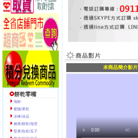
本商品簡介影片
餅乾零嘴
海鮮
蜜餞/果乾
冰棒/冰品
糖果/餅乾/海苔
堅果/魚乾/瓜子