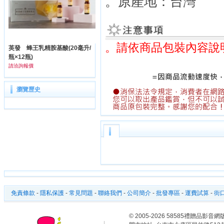
。原產地：台灣
。請依商品包裝內容說
英發 蜂王乳精胺基酸(20毫升/
瓶×12瓶)
請洽詢報價
瀏覽歷史
免責條款
-
隱私保護
-
常見問題
-
聯絡我們
-
公司簡介
-
批發專區
-
運費試算
-
街口
© 2005-2026 58585禮贈品