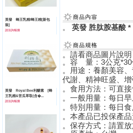
英發 蜂王乳精/蜂王精[新包
裝]
。
英發 胜肽胺基酸 *
請洽詢報價
。請看商品圖片說明
。容 量：3公克*30
。用途：養顏美容、
代謝、精神旺盛、增
。食用方法：可直接
英發 Royal Bee利醣素 [蜂
。一般用量：每日早上
王乳精&苦瓜萃取(含�...
請洽詢報價
。特別用量：每日食
。本產品已投保產品
。保存方式：請置放