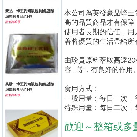
本公司為英發豪品蜂王
豪品 蜂王乳精散包裝[氨基酸
細顆粒食品]*1包
高的品質商品才有保障
請洽詢報價
使用者長期的信任，用
著將優質的生活帶給所
由珍貴原料萃取高達2
容...等，有良好的作用
英發 蜂王乳精散包裝[氨基酸
食用方式：
細顆粒食品]*1包
請洽詢報價
一般用量：每日一次，每
特殊用量：每日二次，每
歡迎～整箱或多