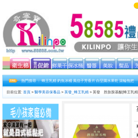
熱門搜尋 ：
蜂王乳精
釣魚冰桶
風信子芳香片
白堊園水果乾
滾輪拖把
目前位置:
首頁
>
醫學美容保養品
>
英發_蜂王乳精
>
英發 胜肽胺基酸[蜂王乳精