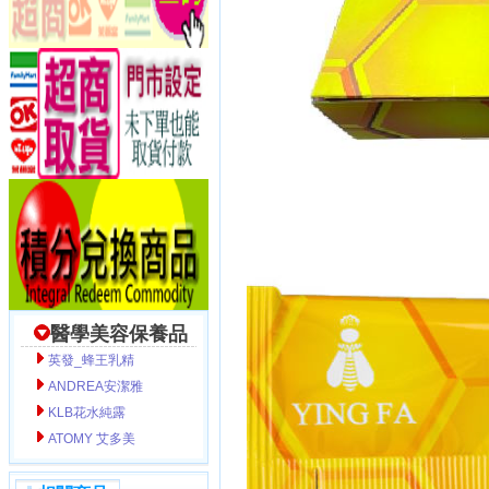
醫學美容保養品
英發_蜂王乳精
ANDREA安潔雅
KLB花水純露
ATOMY 艾多美