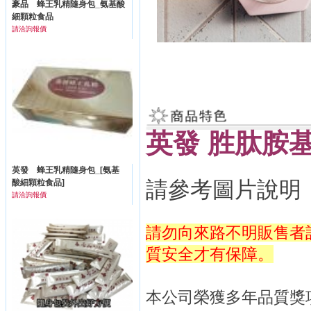
豪品 蜂王乳精隨身包_氨基酸
細顆粒食品
請洽詢報價
英發
胜肽胺
英發 蜂王乳精隨身包_[氨基
請參考圖片說明
酸細顆粒食品]
請洽詢報價
請勿向來路不明販售者
質安全才有保障。
本公司榮獲多年品質獎