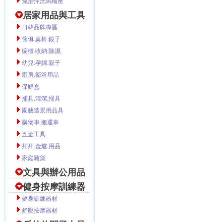
免治沖洗馬桶座
居家用品與工具
日韓品牌專區
傢俱.桌椅.鏡子
櫥櫃.收納.除濕
幼兒.孕婦.親子
廚房.衛浴用品
保鮮盒
捕具.清潔.掃具
園藝造景用品具
購物車.搬運車
五金工具
拜拜.金爐.用品
家庭雜貨
文具與辦公用品
健身按摩訓練器
健身訓練器材
舒壓按摩器材