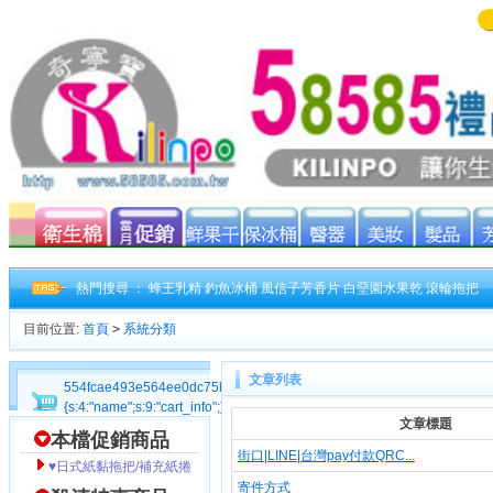
熱門搜尋 ：
蜂王乳精
釣魚冰桶
風信子芳香片
白堊園水果乾
滾輪拖把
目前位置:
首頁
>
系統分類
文章列表
554fcae493e564ee0dc75bdf2ebf94cacart_info|a:1:
{s:4:"name";s:9:"cart_info";}554fcae493e564ee0dc75bdf2ebf94ca
文章標題
本檔促銷商品
街口|LINE|台灣pay付款QRC...
♥日式紙黏拖把/補充紙捲
寄件方式