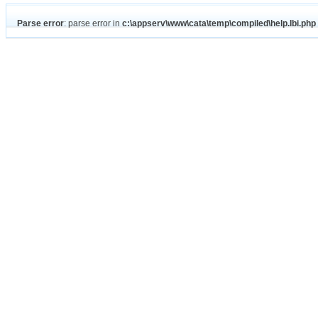
Parse error
: parse error in
c:\appserv\www\cata\temp\compiled\help.lbi.php