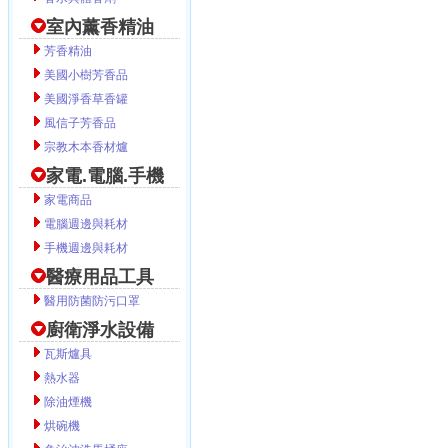
室內薰香精油
芳香精油
美國小樹芳香品
美國淨香草香罐
風信子芳香品
宗教木本香材爐
家電.電腦.手機
家電商品
電腦週邊與耗材
手機週邊與耗材
醫療用品工具
醫用防菌防污口罩
廚衛淨水設備
瓦斯爐具
熱水器
除油煙機
烘碗機