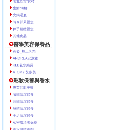
南北乾貨/食材
生鮮/海鮮
火鍋湯底
時令鮮果禮盒
伴手精緻禮盒
其他食品
醫學美容保養品
英發_蜂王乳精
ANDREA安潔雅
KLB花水純露
ATOMY 艾多美
彩妝保養與香水
專業沙龍美髮
臉部清潔保養
頸部清潔保養
身體清潔保養
手足清潔保養
私密處清潔保養
香水與體香劑