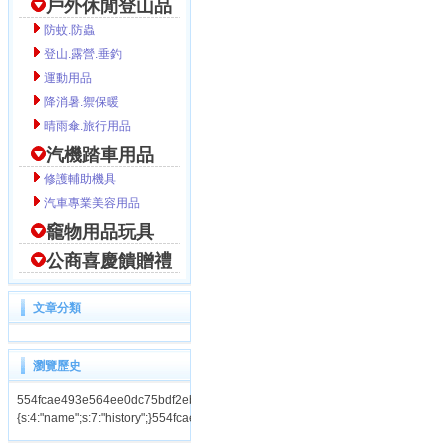
戶外休閒登山品
防蚊.防蟲
登山.露營.垂釣
運動用品
降消暑.禦保暖
晴雨傘.旅行用品
汽機踏車用品
修護輔助機具
汽車專業美容用品
竉物用品玩具
公商喜慶饋贈禮
文章分類
瀏覽歷史
554fcae493e564ee0dc75bdf2ebf94cahistory|a:1:
{s:4:"name";s:7:"history";}554fcae493e564ee0dc75bdf2ebf94ca